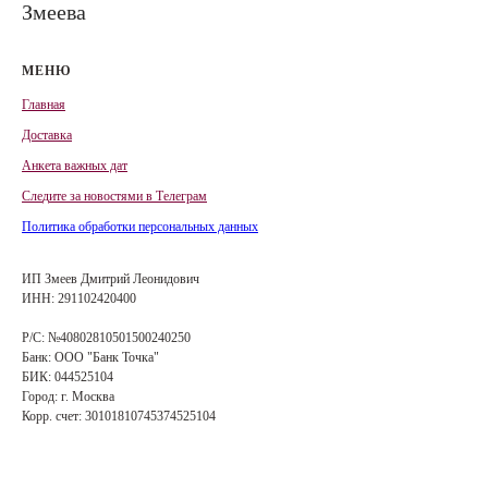
Змеева
МЕНЮ
Главная
Доставка
Анкета важных дат
Сле
д
ите за новостями в
Телеграм
Политика обработки персональных данных
ИП Змеев Дмитрий Леонидович
ИНН: 291102420400
Р/С: №40802810501500240250
Банк: ООО "Банк Точка"
БИК: 044525104
Город: г. Москва
Корр. счет: 30101810745374525104