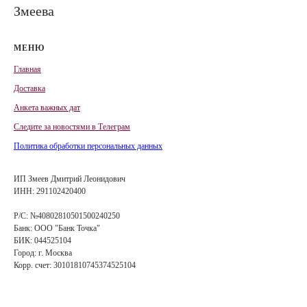
Змеева
МЕНЮ
Главная
Доставка
Анкета важных дат
Сле
д
ите за новостями в
Телеграм
Политика обработки персональных данных
ИП Змеев Дмитрий Леонидович
ИНН: 291102420400
Р/С: №40802810501500240250
Банк: ООО "Банк Точка"
БИК: 044525104
Город: г. Москва
Корр. счет: 30101810745374525104