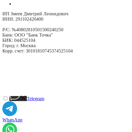
ИП Змеев Дмитрий Леонидович
ИНН: 291102420400
Р/С: №40802810501500240250
Банк: ООО "Банк Точка"
БИК: 044525104
Город: г. Москва
Корр. счет: 30101810745374525104
Telegram
WhatsApp