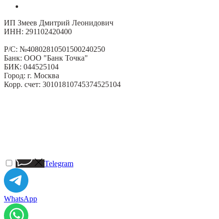
ИП Змеев Дмитрий Леонидович
ИНН: 291102420400
Р/С: №40802810501500240250
Банк: ООО "Банк Точка"
БИК: 044525104
Город: г. Москва
Корр. счет: 30101810745374525104
Telegram
WhatsApp