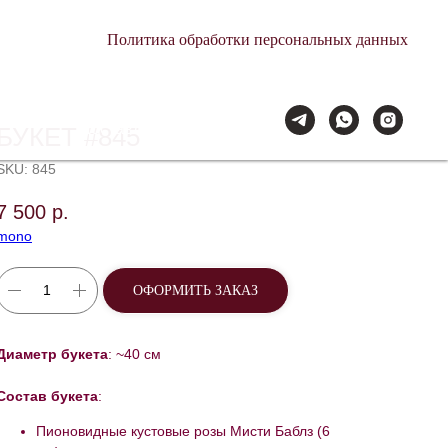
Политика обработки персональных данных
Мы всегда на связи: 09:00–21:00.
Доставляем с заботой.
БУКЕТ #845
SKU:
845
7 500
р.
mono
ОФОРМИТЬ ЗАКАЗ
Диаметр букета
: ~40 см
Состав букета
:
Пионовидные кустовые розы Мисти Баблз (6