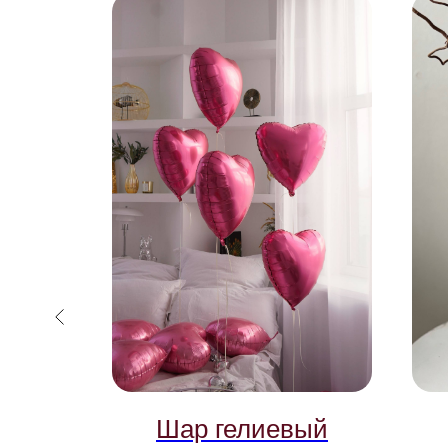
йка
Шар гелиевый