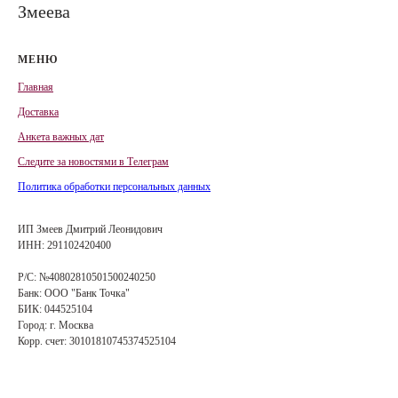
Змеева
МЕНЮ
Главная
Доставка
Анкета важных дат
Сле
д
ите за новостями в
Телеграм
Политика обработки персональных данных
ИП Змеев Дмитрий Леонидович
ИНН: 291102420400
Р/С: №40802810501500240250
Банк: ООО "Банк Точка"
БИК: 044525104
Город: г. Москва
Корр. счет: 30101810745374525104