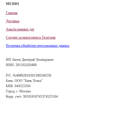
МЕНЮ
Главная
Доставка
Анкета важных дат
Сле
д
ите за новостями в
Телеграм
Политика обработки персональных данных
ИП Змеев Дмитрий Леонидович
ИНН: 291102420400
Р/С: №40802810501500240250
Банк: ООО "Банк Точка"
БИК: 044525104
Город: г. Москва
Корр. счет: 30101810745374525104